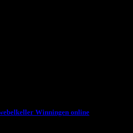
hten aus dem Kickdown-Kosmos.
hwebelkeller Winningen online