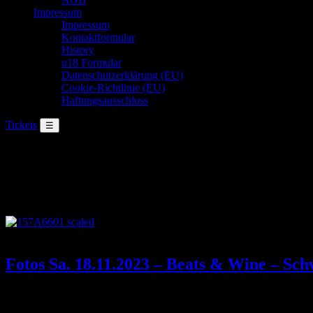
Impressum
Impressum
Kontaktformular
History
u18 Formular
Daten­schutz­er­klä­rung (EU)
Coo­kie-Richt­li­nie (EU)
Haftungsausschluss
Tickets
☰
KICKDOWN THEMA
Antes
Neuigkeiten, Event-Updates, Rückblicke und ausgewählte Geschic
News
20. November 2023
Fotos Sa. 18.11.2023 – Beats & Wine – Sc
zu den fotos