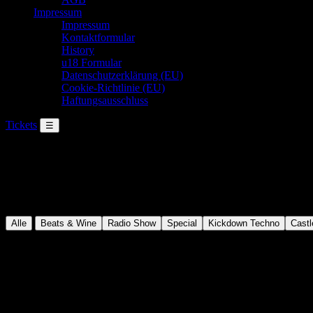
Impressum
Impressum
Kontaktformular
History
u18 Formular
Daten­schutz­er­klä­rung (EU)
Coo­kie-Richt­li­nie (EU)
Haftungsausschluss
Tickets
☰
KICKDOWN EVENTS
Events
Elektronische Musik, besondere Locations und Events, die im Kopf b
Alle
Beats & Wine
Radio Show
Special
Kickdown Techno
Castl
NEXT UP
Kommende Events
4