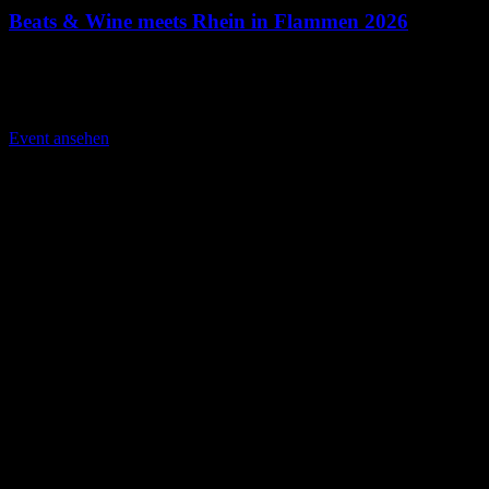
Beats & Wine meets Rhein in Flammen 2026
08.08.2026 · 21:00 Uhr
Königsbacher Biergarten am Deutschen Eck
Event ansehen